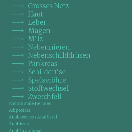
Grosses Netz
Haut
Leber
Magen
Milz
Nebennieren
Nebenschilddrüsen
Pankreas
Schilddrüse
Speiseröhre
Stoffwechsel
Zwerchfell
Abdominale Hernien
Adipositas
Analabszess / Analfistel
Analfissur
Analthrombose