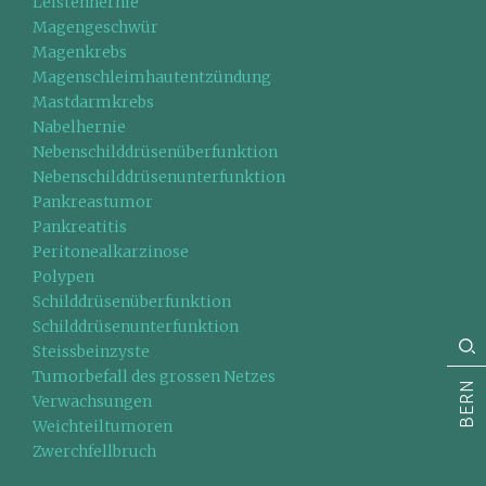
Leistenhernie
Magengeschwür
Magenkrebs
Magenschleimhautentzündung
Mastdarmkrebs
Nabelhernie
Nebenschilddrüsenüberfunktion
Nebenschilddrüsenunterfunktion
Pankreastumor
Pankreatitis
Peritonealkarzinose
Polypen
Schilddrüsenüberfunktion
Schilddrüsenunterfunktion
Steissbeinzyste
Tumorbefall des grossen Netzes
BERN
Verwachsungen
Weichteiltumoren
Zwerchfellbruch