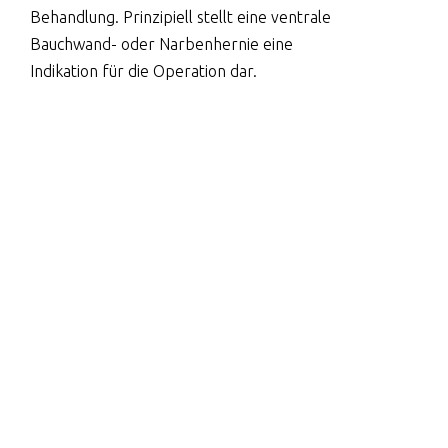
Behandlung. Prinzipiell stellt eine ventrale
Bauchwand- oder Narbenhernie eine
Indikation für die Operation dar.
Was passiert ohne
Therapie
Bei Hernien mit kleiner Bruchpforte kann
eine Einklemmung von Bauchorganen
auftreten und erhebliche Beschwerden
verursachen. Am häufigsten wird das
grosse Netz
oder anderes Fettgewebe in der
Lücke vorgefunden. Bei grösseren Hernien