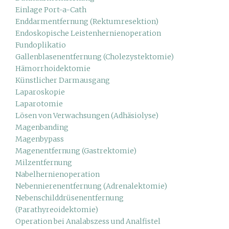
Einlage Port-a-Cath
Enddarmentfernung (Rektumresektion)
Endoskopische Leistenhernienoperation
Fundoplikatio
Gallenblasenentfernung (Cholezystektomie)
Hämorrhoidektomie
Künstlicher Darmausgang
Laparoskopie
Laparotomie
Lösen von Verwachsungen (Adhäsiolyse)
Magenbanding
Magenbypass
Magenentfernung (Gastrektomie)
Milzentfernung
Nabelhernienoperation
Nebennierenentfernung (Adrenalektomie)
Nebenschilddrüsenentfernung
(Parathyreoidektomie)
Operation bei Analabszess und Analfistel