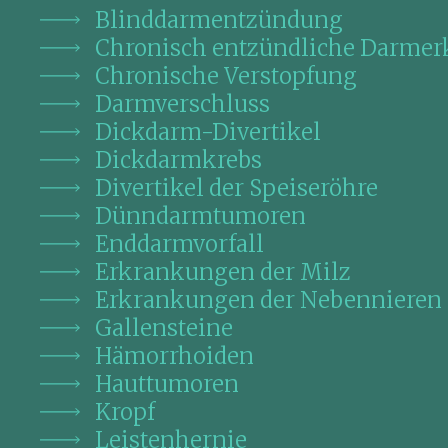
Blinddarmentzündung
Chronisch entzündliche Darme
Chronische Verstopfung
Darmverschluss
Dickdarm-Divertikel
Dickdarmkrebs
Divertikel der Speiseröhre
Dünndarmtumoren
Enddarmvorfall
Erkrankungen der Milz
Erkrankungen der Nebennieren
Gallensteine
Hämorrhoiden
Hauttumoren
Kropf
Leistenhernie