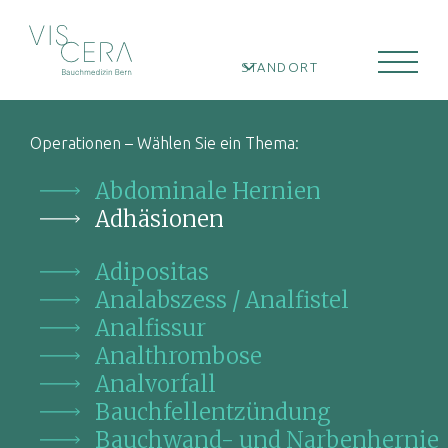
STANDORT
Operationen – Wählen Sie ein Thema:
Abdominale Hernien
Adhäsionen
Adipositas
Analabszess / Analfistel
Analfissur
Analthrombose
Analvorfall
Bauchfellentzündung
Bauchwand- und Narbenhernie