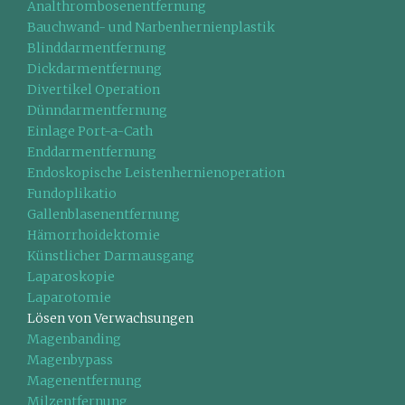
Analthrombosenentfernung
Bauchwand- und Narbenhernienplastik
Blinddarmentfernung
Dickdarmentfernung
Divertikel Operation
Dünndarmentfernung
Einlage Port-a-Cath
Enddarmentfernung
Endoskopische Leistenhernienoperation
Fundoplikatio
Gallenblasenentfernung
Hämorrhoidektomie
Künstlicher Darmausgang
Laparoskopie
Laparotomie
Lösen von Verwachsungen
Magenbanding
Magenbypass
Magenentfernung
Milzentfernung