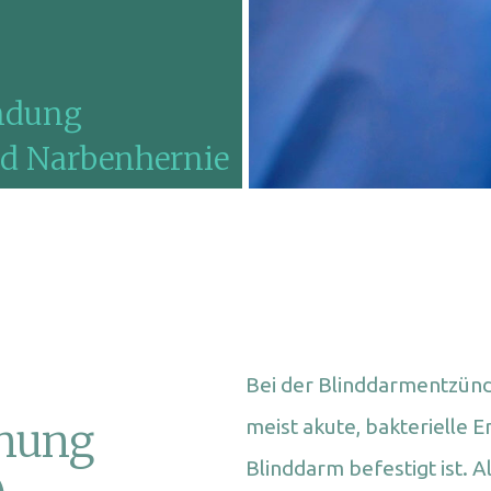
ndung
d Narbenhernie
ündung
ündliche Darmerkrankung
stopfung
Bei der Blinddarmentzündu
tikel
rnung
meist akute, bakterielle
Blinddarm befestigt ist. 