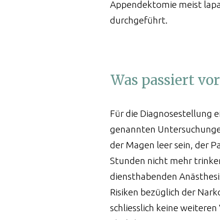
en
Appendektomie meist lapar
durchgeführt.
h
plastik
Was passiert vo
Für die Diagnosestellung e
genannten Untersuchungen
der Magen leer sein, der P
Stunden nicht mehr trinke
eration
diensthabenden Anästhesis
Risiken bezüglich der Nark
schliesslich keine weiteren