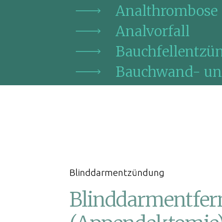
Analthrombose
Analvorfall
Bauchfellentzü
Bauchwand- un
Blinddarmentz
Chronisch entz
Chronische Ver
Darmverschluss
Blinddarmentzündung
Dickdarm-Diver
Blinddarmentfe
Dickdarmkrebs