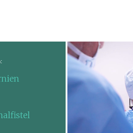
:
rnien
alfistel