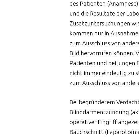
des Patienten (Anamnese),
und die Resultate der Lab
Zusatzuntersuchungen wi
senüber-/-unterfunktion
kommen nur in Ausnahmefä
zum Ausschluss von anderen
ckdarms
Bild hervorrufen können. V
Patienten und bei jungen F
r-/-unterfunktion
nicht immer eindeutig zu s
zum Ausschluss von ander
chfell
Bei begründetem Verdacht 
 grossen Netzes
Blinddarmentzündung (akute
operativer Eingriff angezei
Bauchschnitt (Laparotomie