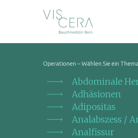
Operationen – Wählen Sie ein Thema
Abdominale He
Adhäsionen
Adipositas
Analabszess / An
Analfissur