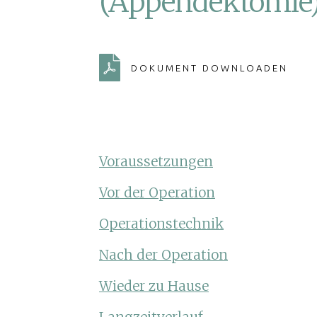
(Appendektomie
Divertikel der S
Dünndarmtumo
Enddarmvorfall
DOKUMENT DOWNLOADEN
Erkrankungen d
Erkrankungen d
Gallensteine
Voraussetzungen
Hämorrhoiden
Vor der Operation
Hauttumoren
Operationstechnik
Kropf
Nach der Operation
Leistenhernie
Wieder zu Hause
Magenkrebs