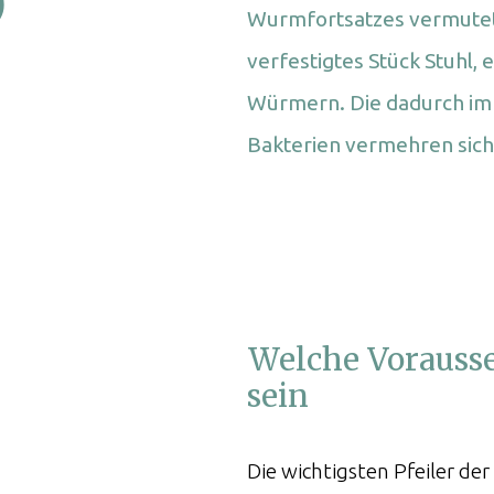
)
peiseröhre
Wurmfortsatzes vermutet,
ren
verfestigtes Stück Stuhl,
Würmern. Die dadurch im
er Milz
Bakterien vermehren sich 
er Nebennieren
Welche Vorausse
sein
Die wichtigsten Pfeiler der