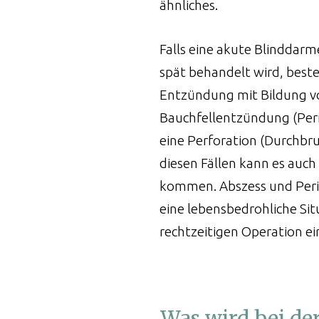
ähnliches.
Falls eine akute Blinddarm
spät behandelt wird, best
Entzündung mit Bildung v
Bauchfellentzündung (Perit
eine Perforation (Durchbr
diesen Fällen kann es auch
kommen. Abszess und Perit
eine lebensbedrohliche Si
rechtzeitigen Operation e
nalfistel
Was wird bei de