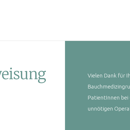
weisung
Vielen Dank für I
Bauchmedizingrup
PatientInnen bei
unnötigen Opera