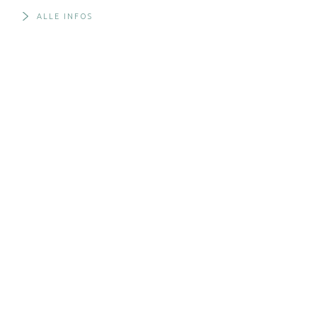
ALLE INFOS
VISCERA Chirurgiezentrum Thun
Bälliz 44