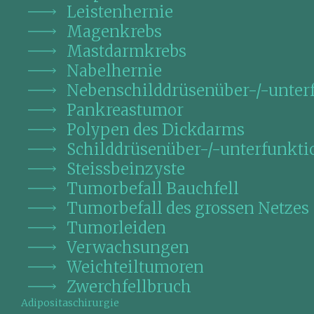
Leistenhernie
Magenkrebs
Mastdarmkrebs
Nabelhernie
Nebenschilddrüsenüber-/-unter
Pankreastumor
Polypen des Dickdarms
Schilddrüsenüber-/-unterfunkti
Steissbeinzyste
Tumorbefall Bauchfell
Tumorbefall des grossen Netzes
Tumorleiden
Verwachsungen
Weichteiltumoren
Zwerchfellbruch
Adipositaschirurgie