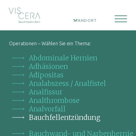
STANDORT
Operationen – Wählen Sie ein Thema:
Abdominale Hernien
Adhäsionen
Adipositas
Analabszess / Analfistel
Analfissur
Analthrombose
Analvorfall
Bauchfellentzündung
Bauchwand- und Narbenhernie