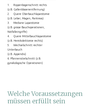
1. Rippenbogenschnitt rechts
(z.B. Gallenblasenentfernung)
2. Quere Oberbauchlaparotomie
(z.B. Leber, Magen, Pankreas)
3. Mediane Laparotomie
(z.B. grosse Bauchoperationen,
Notfalleingriffe)
4. Quere Mittelbauchlaparotomie
(z.B. Hemikolektomie rechts)
5. Wechselschnitt rechter
Unterbauch
(z.B. Appendix)
6. Pfannenstielschnitt (z.B.
gynäkologische Operationen)
Welche Voraussetzungen
müssen erfüllt sein