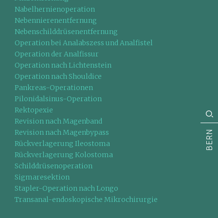
Nabelhernienoperation
Nebennierenentfernung
Nebenschilddrüsenentfernung
Operation bei Analabszess und Analfistel
Operation der Analfissur
Operation nach Lichtenstein
Operation nach Shouldice
Pankreas-Operationen
Pilonidalsinus-Operation
Rektopexie
Revision nach Magenband
Revision nach Magenbypass
BERN
Rückverlagerung Ileostoma
Rückverlagerung Kolostoma
Schilddrüsenoperation
Sigmaresektion
Stapler-Operation nach Longo
Transanal-endoskopische Mikrochirurgie