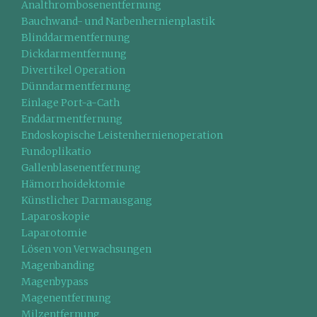
Analthrombosenentfernung
Bauchwand- und Narbenhernienplastik
Blinddarmentfernung
Dickdarmentfernung
Divertikel Operation
Dünndarmentfernung
Einlage Port-a-Cath
Enddarmentfernung
Endoskopische Leistenhernienoperation
Fundoplikatio
Gallenblasenentfernung
Hämorrhoidektomie
Künstlicher Darmausgang
Laparoskopie
Laparotomie
Lösen von Verwachsungen
Magenbanding
Magenbypass
Magenentfernung
Milzentfernung