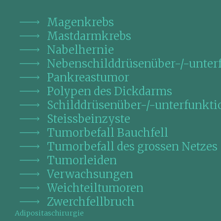
Magenkrebs
Mastdarmkrebs
Nabelhernie
Nebenschilddrüsenüber-/-unter
Pankreastumor
Polypen des Dickdarms
Schilddrüsenüber-/-unterfunkti
Steissbeinzyste
Tumorbefall Bauchfell
Tumorbefall des grossen Netzes
Tumorleiden
Verwachsungen
Weichteiltumoren
Zwerchfellbruch
Adipositaschirurgie