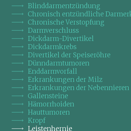
Blinddarmentzündung
Chronisch entzündliche Darme
Chronische Verstopfung
Darmverschluss
Dickdarm-Divertikel
Dickdarmkrebs
Divertikel der Speiseröhre
Dünndarmtumoren
Enddarmvorfall
Erkrankungen der Milz
Erkrankungen der Nebennieren
Gallensteine
Hämorrhoiden
Hauttumoren
Kropf
Leistenhernie