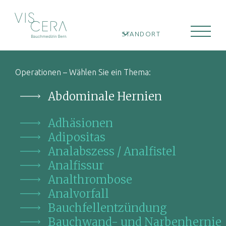
STANDORT
Operationen – Wählen Sie ein Thema:
Abdominale Hernien
Adhäsionen
Adipositas
Analabszess / Analfistel
Analfissur
Analthrombose
Analvorfall
Bauchfellentzündung
Bauchwand- und Narbenhernie