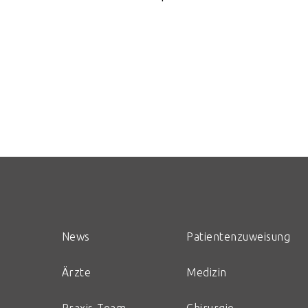
News
Patientenzuweisung
Ärzte
Medizin