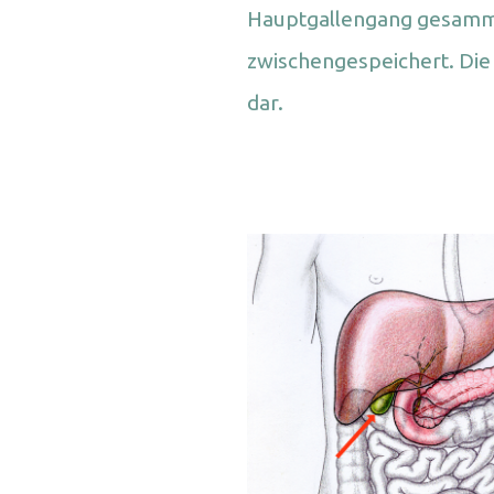
Hauptgallengang gesammel
zwischengespeichert. Die G
en
dar.
m