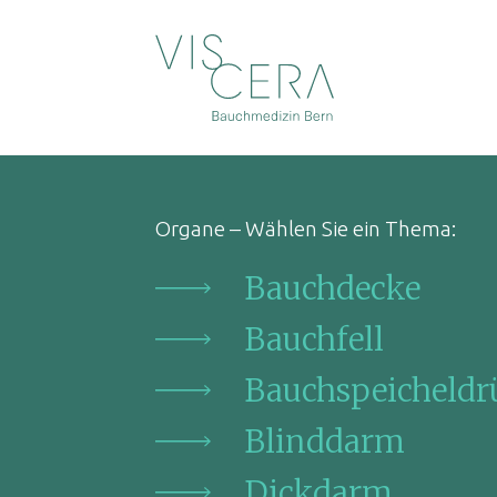
Organe – Wählen Sie ein Thema:
Bauchdecke
Bauchfell
Bauchspeicheldr
Blinddarm
Dickdarm