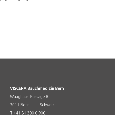
VISCERA Bauchmedizin Bern
Waaghaus-Passage 8
3011 Bern ––– Schweiz
T +41 31 300 0 900